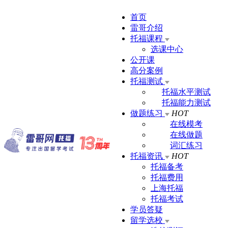
首页
雷哥介绍
托福课程
选课中心
公开课
高分案例
托福测试
托福水平测试
托福能力测试
做题练习
HOT
在线模考
在线做题
词汇练习
托福资讯
HOT
托福备考
托福费用
上海托福
托福考试
学员答疑
留学选校