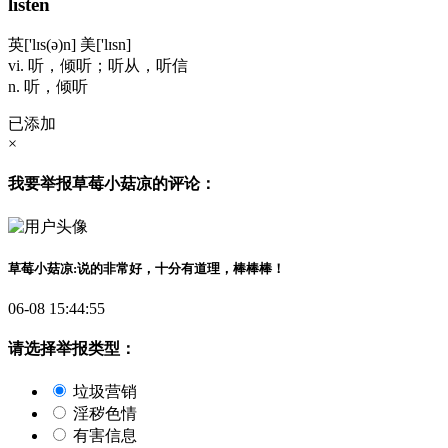
listen
英['lɪs(ə)n] 美['lɪsn]
vi. 听，倾听；听从，听信
n. 听，倾听
已添加
×
我要举报
草莓小菇凉
的
评论
：
草莓小菇凉
:
说的非常好，十分有道理，棒棒棒！
06-08 15:44:55
请选择举报类型：
垃圾营销
淫秽色情
有害信息